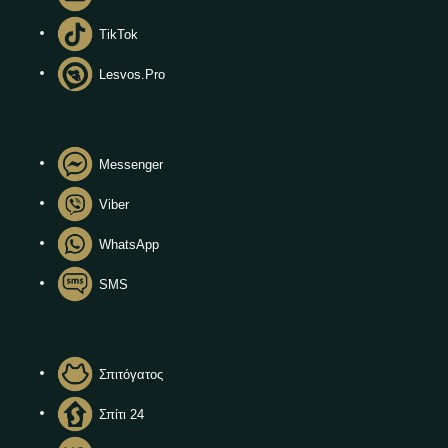
TikTok
Lesvos.Pro
Messenger
Viber
WhatsApp
SMS
Σπιτόγατος
Σπίτι 24