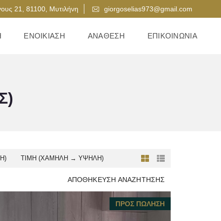
ους 21, 81100, Μυτιλήνη
giorgoselias973@gmail.com
Η
ΕΝΟΙΚΊΑΣΗ
ΑΝΆΘΕΣΗ
ΕΠΙΚΟΙΝΩΝΊΑ
Σ)
Ή)
ΤΙΜΉ (ΧΑΜΗΛΉ → ΥΨΗΛΉ)
ΑΠΟΘΉΚΕΥΣΗ ΑΝΑΖΉΤΗΣΗΣ
ΠΡΟΣ ΠΏΛΗΣΗ