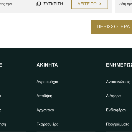
ΣΎΓΚΡΙΣΗ
ΔΕΊΤΕ ΤΟ
έτος πριν
2 έτη πρι
ΠΕΡΙΣΣΌΤΕΡΑ
Ε
ΑΚΊΝΗΤΑ
ΕΝΗΜΈΡΩ
Αγροτεμάχιο
Ανακοινώσεις
ο
Αποθήκη
Διάφορα
ς
Αρχοντικό
Ενδιαφέρον
ηση
Γκαρσονιέρα
Προγράμματα