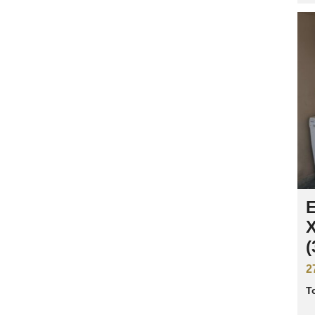
Ε
(
2
Τ