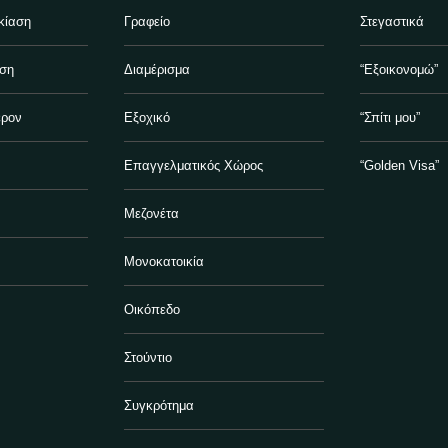
κίαση
Γραφείο
Στεγαστικά
ηση
Διαμέρισμα
“Εξοικονομώ”
έρον
Εξοχικό
“Σπίτι μου”
Επαγγελματικός Χώρος
“Golden Visa”
Μεζονέτα
Μονοκατοικία
Οικόπεδο
Στούντιο
Συγκρότημα