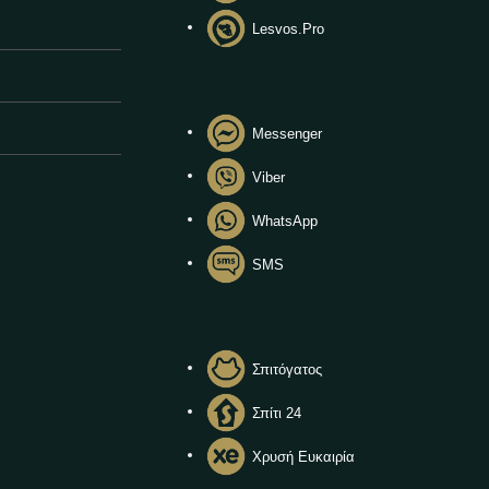
Lesvos.Pro
Messenger
Viber
WhatsApp
SMS
Σπιτόγατος
Σπίτι 24
Χρυσή Ευκαιρία