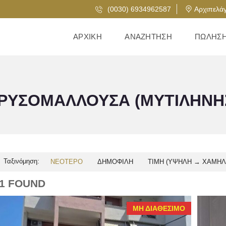
(0030) 6934962587
Αρχιπελάγ
ΑΡΧΙΚΉ
ΑΝΑΖΉΤΗΣΗ
ΠΏΛΗΣ
ΡΥΣΟΜΑΛΛΟΎΣΑ (ΜΥΤΙΛΉΝΗ
Ταξινόμηση:
ΝΕΌΤΕΡΟ
ΔΗΜΟΦΙΛΉ
ΤΙΜΉ (ΥΨΗΛΉ → ΧΑΜΗΛ
1 FOUND
ΜΗ ΔΙΑΘΈΣΙΜΟ