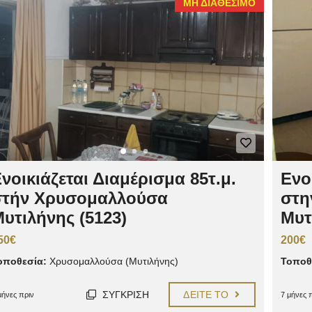
ΜΗ ΔΙΑΘΈΣΙΜΟ
νοικιάζεται Διαμέρισμα 85τ.μ.
Ενο
στήν Χρυσομαλλούσα
στη
υτιλήνης (5123)
Μυτ
50€
200€
οποθεσία:
Χρυσομαλλούσα (Μυτιλήνης)
Τοποθ
ΣΎΓΚΡΙΣΗ
ΔΕΊΤΕ ΤΟ
μήνες πριν
7 μήνες 