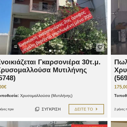
νοικιάζεται Γκαρσονιέρα 30τ.μ.
Πωλ
Χρυσομαλλούσα Μυτιλήνης
Χρυ
5748)
(569
00€
175,0
οποθεσία:
Χρυσομαλλούσα (Μυτιλήνης)
Τοποθ
ΣΎΓΚΡΙΣΗ
ΔΕΊΤΕ ΤΟ
μήνες πριν
2 μήνες 