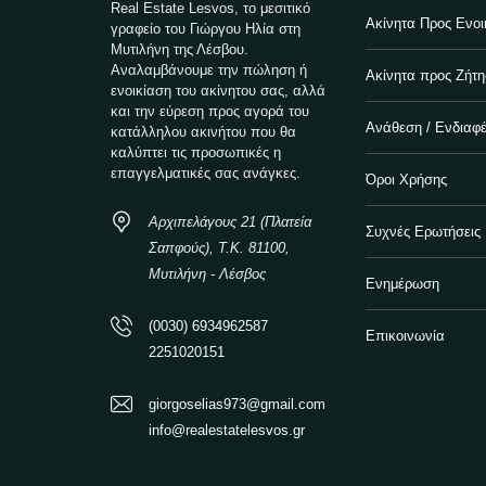
Real Estate Lesvos, το μεσιτικό
Ακίνητα Προς Ενοι
γραφείο του Γιώργου Ηλία στη
Μυτιλήνη της Λέσβου.
Αναλαμβάνουμε την πώληση ή
Ακίνητα προς Ζήτ
ενοικίαση του ακίνητου σας, αλλά
και την εύρεση προς αγορά του
Ανάθεση / Ενδιαφ
κατάλληλου ακινήτου που θα
καλύπτει τις προσωπικές η
επαγγελματικές σας ανάγκες.
Όροι Χρήσης
Αρχιπελάγους 21 (Πλατεία
Συχνές Ερωτήσεις
Σαπφούς), Τ.Κ. 81100,
Μυτιλήνη - Λέσβος
Ενημέρωση
(0030) 6934962587
Επικοινωνία
2251020151
giorgoselias973@gmail.com
info@realestatelesvos.gr