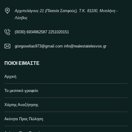
Αρχιπελάγους 21 (Πλατεία Σαπφούς), Τ.Κ. 81100, Μυτιλήνη -
Λέσβος
(0030) 6934962587 2251020151
giorgoselias973@gmail.com info@realestatelesvos.gr
ΠΟΙΟΙ ΕΊΜΑΣΤΕ
Αρχική
Το μεσιτικό γραφείο
Χάρτης Αναζήτησης
Ακίνητα Προς Πώληση