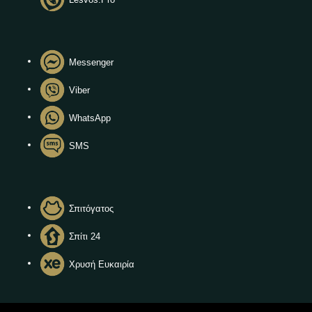
Messenger
Viber
WhatsApp
SMS
Σπιτόγατος
Σπίτι 24
Χρυσή Ευκαιρία