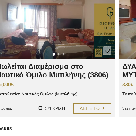
ωλείται Διαμέρισμα στο
ΔΥΑ
αυτικό Όμιλο Μυτιλήνης (3806)
ΜΥ
5,000€
330€
οποθεσία:
Ναυτικός Όμιλος (Μυτιλήνης)
Τοποθ
ΣΎΓΚΡΙΣΗ
ΔΕΊΤΕ ΤΟ
έτος πριν
3 έτη πρι
esults