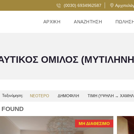
(0030) 6934962587
Αρχιπελάγ
ΑΡΧΙΚΉ
ΑΝΑΖΉΤΗΣΗ
ΠΏΛΗΣ
ΑΥΤΙΚΌΣ ΌΜΙΛΟΣ (ΜΥΤΙΛΉΝΗ
Ταξινόμηση:
ΝΕΌΤΕΡΟ
ΔΗΜΟΦΙΛΉ
ΤΙΜΉ (ΥΨΗΛΉ → ΧΑΜΗΛ
2 FOUND
ΜΗ ΔΙΑΘΈΣΙΜΟ