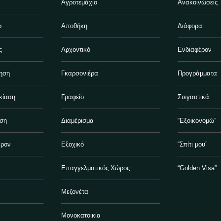
Αγροτεμάχιο
Ανακοινώσεις
ο
Αποθήκη
Διάφορα
ς
Αρχοντικό
Ενδιαφέρον
ηση
Γκαρσονιέρα
Προγράμματα
κίαση
Γραφείο
Στεγαστικά
ηση
Διαμέρισμα
“Εξοικονομώ”
έρον
Εξοχικό
“Σπίτι μου”
Επαγγελματικός Χώρος
“Golden Visa”
Μεζονέτα
Μονοκατοικία