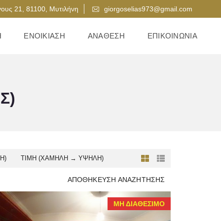
ους 21, 81100, Μυτιλήνη
giorgoselias973@gmail.com
Η
ΕΝΟΙΚΊΑΣΗ
ΑΝΆΘΕΣΗ
ΕΠΙΚΟΙΝΩΝΊΑ
Σ)
Ή)
ΤΙΜΉ (ΧΑΜΗΛΉ → ΥΨΗΛΉ)
ΑΠΟΘΉΚΕΥΣΗ ΑΝΑΖΉΤΗΣΗΣ
ΜΗ ΔΙΑΘΈΣΙΜΟ