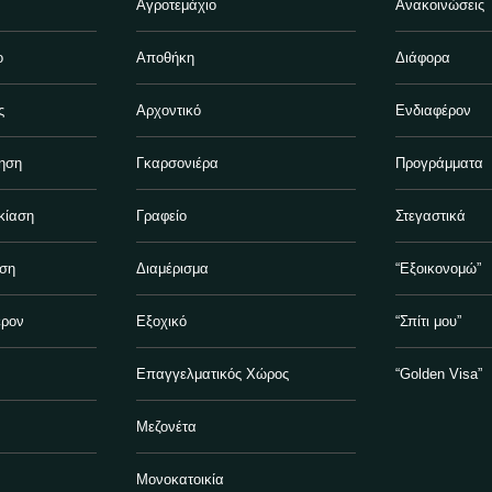
Αγροτεμάχιο
Ανακοινώσεις
ο
Αποθήκη
Διάφορα
ς
Αρχοντικό
Ενδιαφέρον
ηση
Γκαρσονιέρα
Προγράμματα
κίαση
Γραφείο
Στεγαστικά
ηση
Διαμέρισμα
“Εξοικονομώ”
έρον
Εξοχικό
“Σπίτι μου”
Επαγγελματικός Χώρος
“Golden Visa”
Μεζονέτα
Μονοκατοικία