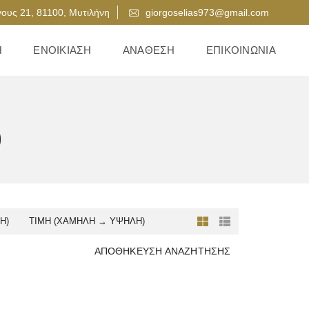
ους 21, 81100, Μυτιλήνη
giorgoselias973@gmail.com
Η
ΕΝΟΙΚΊΑΣΗ
ΑΝΆΘΕΣΗ
ΕΠΙΚΟΙΝΩΝΊΑ
)
Ή)
ΤΙΜΉ (ΧΑΜΗΛΉ → ΥΨΗΛΉ)
ΑΠΟΘΉΚΕΥΣΗ ΑΝΑΖΉΤΗΣΗΣ