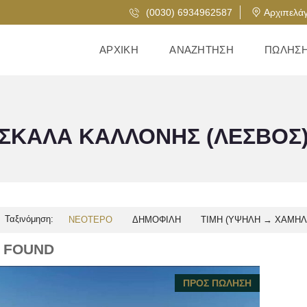
(0030) 6934962587
Αρχιπελάγ
ΑΡΧΙΚΉ
ΑΝΑΖΉΤΗΣΗ
ΠΏΛΗΣ
ΣΚΆΛΑ ΚΑΛΛΟΝΉΣ (ΛΈΣΒΟΣ
Ταξινόμηση:
ΝΕΌΤΕΡΟ
ΔΗΜΟΦΙΛΉ
ΤΙΜΉ (ΥΨΗΛΉ → ΧΑΜΗΛ
1 FOUND
ΠΡΟΣ ΠΏΛΗΣΗ