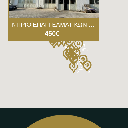
3
2
3
8
ΚΤΙΡΙΟ ΕΠΑΓΓΕΛΜΑΤΙΚΩΝ ΧΩΡΩΝ 150 τμ ΠΑΓΑΝΗ ΜΥΤΙΛΗΝΗΣ
2
450€
2
3
3
3
2
4
2
8
10
2
3
4
3
6
3
2
6
9
3
2
12
3
2
2