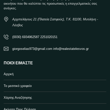
ακινήτου που θα καλύπτει τις προσωπικές η επαγγελματικές σας
ανάγκες.
Αρχιπελάγους 21 (Πλατεία Σαπφούς), Τ.Κ. 81100, Μυτιλήνη -
Λέσβος
(0030) 6934962587 2251020151
giorgoselias973@gmail.com info@realestatelesvos.gr
ΠΟΙΟΙ ΕΊΜΑΣΤΕ
Αρχική
Το μεσιτικό γραφείο
Χάρτης Αναζήτησης
Ακίνητα Προς Πώληση