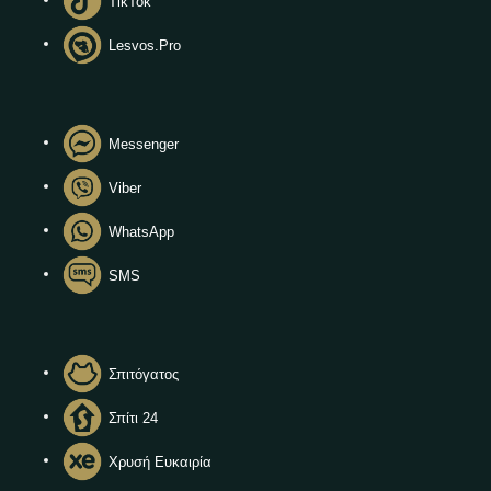
TikTok
Lesvos.Pro
Messenger
Viber
WhatsApp
SMS
Σπιτόγατος
Σπίτι 24
Χρυσή Ευκαιρία