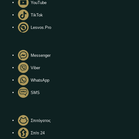
YouTube
TikTok
Lesvos.Pro
Messenger
Viber
WhatsApp
SMS
Σπιτόγατος
Σπίτι 24