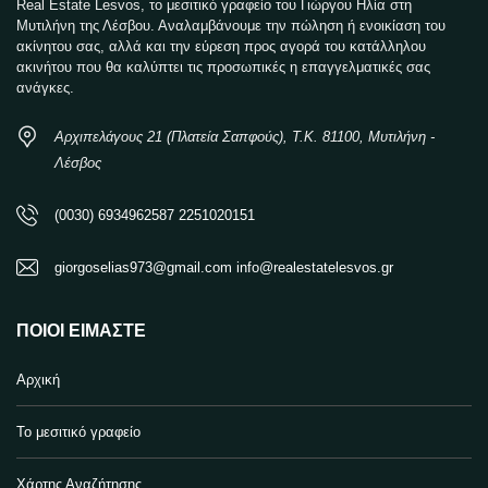
Real Estate Lesvos, το μεσιτικό γραφείο του Γιώργου Ηλία στη
Μυτιλήνη της Λέσβου. Αναλαμβάνουμε την πώληση ή ενοικίαση του
ακίνητου σας, αλλά και την εύρεση προς αγορά του κατάλληλου
ακινήτου που θα καλύπτει τις προσωπικές η επαγγελματικές σας
ανάγκες.
Αρχιπελάγους 21 (Πλατεία Σαπφούς), Τ.Κ. 81100, Μυτιλήνη -
Λέσβος
(0030) 6934962587 2251020151
giorgoselias973@gmail.com info@realestatelesvos.gr
ΠΟΙΟΙ ΕΊΜΑΣΤΕ
Αρχική
Το μεσιτικό γραφείο
Χάρτης Αναζήτησης