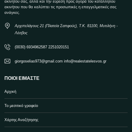
ακίνητου σας, αλλά και την εύρεση προς αγορά του κατάλληλου
ακινήτου που θα καλύπτει τις προσωπικές η επαγγελματικές σας
ανάγκες.
Αρχιπελάγους 21 (Πλατεία Σαπφούς), Τ.Κ. 81100, Μυτιλήνη -
Λέσβος
(0030) 6934962587 2251020151
giorgoselias973@gmail.com info@realestatelesvos.gr
ΠΟΙΟΙ ΕΊΜΑΣΤΕ
Αρχική
Το μεσιτικό γραφείο
Χάρτης Αναζήτησης