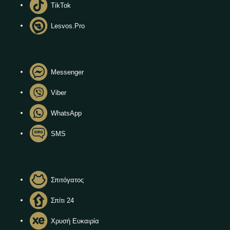
TikTok
Lesvos.Pro
Messenger
Viber
WhatsApp
SMS
Σπιτόγατος
Σπίτι 24
Χρυσή Ευκαιρία