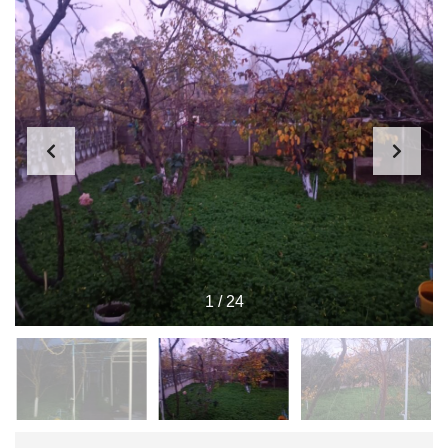
1
/
24