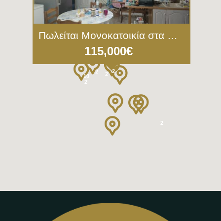
3
Πωλείται Μονοκατοικία στα Πηγαδάκια Κόλπου Γέρας (3277)
115,000€
2
2
2
10
2
2