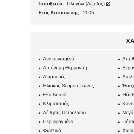
Τοποθεσία:
Πληγόνι (Λέσβος)
Έτος Κατασκευής:
2005
ΧΑ
Ανακαινισμένο
Αποθ
Αυτόνομη Θέρμανση
Βερά
Διαμπερές
Διπλά
Ηλιακός Θερμοσίφωνας
Ήσυχ
Θέα Βουνό
Θέα 
Κλιματισμός
Κοντά
Λέβητας Πετρελαίου
Μεγά
Περιφραγμένο
Πόρτ
Φωτεινό
Χωρί