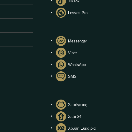
TikTok
Lesvos.Pro
Messenger
Viber
WhatsApp
SMS
Σπιτόγατος
Σπίτι 24
Χρυσή Ευκαιρία