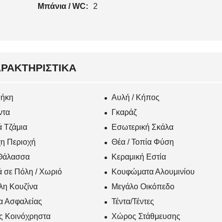
Μπάνια / WC:
2
ΡΑΚΤΗΡΙΣΤΙΚΆ
ήκη
Αυλή / Κήπος
ντα
Γκαράζ
 Τζάμια
Εσωτερική Σκάλα
η Περιοχή
Θέα / Τοπία Φύση
Θάλασσα
Κεραμική Εστία
 σε Πόλη / Χωριό
Κουφώματα Αλουμινίου
λη Κουζίνα
Μεγάλο Οικόπεδο
α Ασφαλείας
Τέντα/Τέντες
ς Κοινόχρηστα
Χώρος Στάθμευσης