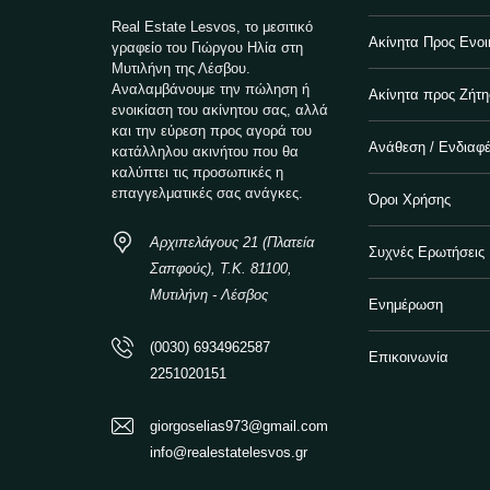
Real Estate Lesvos, το μεσιτικό
Ακίνητα Προς Ενοι
γραφείο του Γιώργου Ηλία στη
Μυτιλήνη της Λέσβου.
Αναλαμβάνουμε την πώληση ή
Ακίνητα προς Ζήτ
ενοικίαση του ακίνητου σας, αλλά
και την εύρεση προς αγορά του
Ανάθεση / Ενδιαφ
κατάλληλου ακινήτου που θα
καλύπτει τις προσωπικές η
επαγγελματικές σας ανάγκες.
Όροι Χρήσης
Αρχιπελάγους 21 (Πλατεία
Συχνές Ερωτήσεις
Σαπφούς), Τ.Κ. 81100,
Μυτιλήνη - Λέσβος
Ενημέρωση
(0030) 6934962587
Επικοινωνία
2251020151
giorgoselias973@gmail.com
info@realestatelesvos.gr