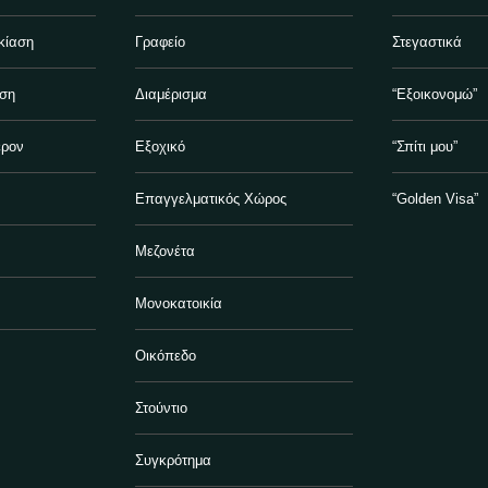
κίαση
Γραφείο
Στεγαστικά
ηση
Διαμέρισμα
“Εξοικονομώ”
έρον
Εξοχικό
“Σπίτι μου”
Επαγγελματικός Χώρος
“Golden Visa”
Μεζονέτα
Μονοκατοικία
Οικόπεδο
Στούντιο
Συγκρότημα