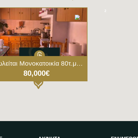
2
Πωλείται Μονοκατοικία 80τ.μ. Σκόπελος Γέρας Λέσβος (5019)
3
80,000€