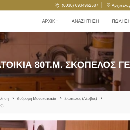
(0030) 6934962587
Αρχιπελάγ
ΑΡΧΙΚΉ
ΑΝΑΖΉΤΗΣΗ
ΠΏΛΗΣ
ΟΙΚΊΑ 80Τ.Μ. ΣΚΌΠΕΛΟΣ ΓΈ
ώληση
Δυόροφη Μονοκατοικία
Σκόπελος (Λέσβος)
9)