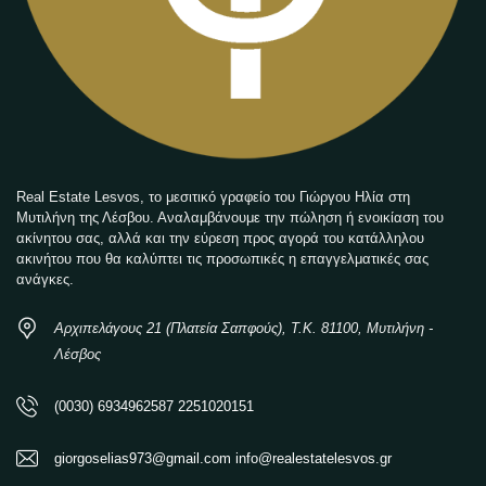
Real Estate Lesvos, το μεσιτικό γραφείο του Γιώργου Ηλία στη
Μυτιλήνη της Λέσβου. Αναλαμβάνουμε την πώληση ή ενοικίαση του
ακίνητου σας, αλλά και την εύρεση προς αγορά του κατάλληλου
ακινήτου που θα καλύπτει τις προσωπικές η επαγγελματικές σας
ανάγκες.
Αρχιπελάγους 21 (Πλατεία Σαπφούς), Τ.Κ. 81100, Μυτιλήνη -
Λέσβος
(0030) 6934962587 2251020151
giorgoselias973@gmail.com info@realestatelesvos.gr