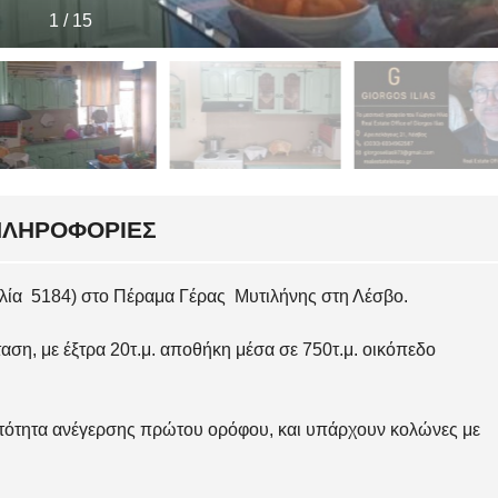
1
/
15
ΠΛΗΡΟΦΟΡΊΕΣ
ελία 5184) στο Πέραμα Γέρας Μυτιλήνης στη Λέσβο.
ταση, με έξτρα 20τ.μ. αποθήκη μέσα σε 750τ.μ. οικόπεδο
ατότητα ανέγερσης πρώτου ορόφου, και υπάρχουν κολώνες με