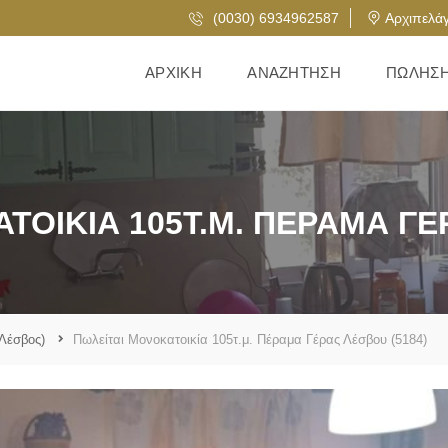
(0030) 6934962587
Αρχιπελάγ
ΑΡΧΙΚΉ
ΑΝΑΖΉΤΗΣΗ
ΠΏΛΗΣ
ΤΟΙΚΊΑ 105Τ.Μ. ΠΈΡΑΜΑ ΓΈΡ
Λέσβος)
Πωλείται Μονοκατοικία 105τ.μ. Πέραμα Γέρας Λέσβου (5184)