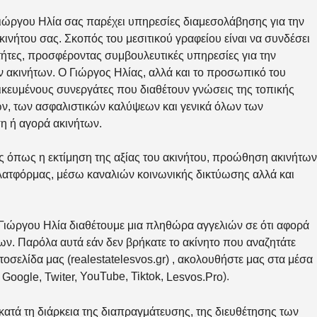
 Γιώργου Ηλία σας παρέχει υπηρεσίες διαμεσολάβησης για την
ινήτου σας. Σκοπός του μεσιτικού γραφείου είναι να συνδέσει
κτήτες, προσφέροντας συμβουλευτικές υπηρεσίες για την
 ακινήτων. Ο Γιώργος Ηλίας, αλλά και το προσωπικό του
δικευμένους συνεργάτες που διαθέτουν γνώσεις της τοπικής
ων, των ασφαλιστικών καλύψεων και γενικά όλων των
ση ή αγορά ακινήτων.
ες όπως η εκτίμηση της αξίας του ακινήτου, προώθηση ακινήτων
ατφόρμας, μέσω καναλιών κοινωνικής δικτύωσης αλλά και
υ Γιώργου Ηλία διαθέτουμε μια πληθώρα αγγελιών σε ότι αφορά
ων. Παρόλα αυτά εάν δεν βρήκατε το ακίνητο που αναζητάτε
στοσελίδα μας (
realestatelesvos.gr
) , ακολουθήστε μας στα μέσα
YouTube
,
Tiktok
,
).
Google
,
Twiter
,
Lesvos.Pro
κατά τη διάρκεια της διαπραγμάτευσης, της διευθέτησης των