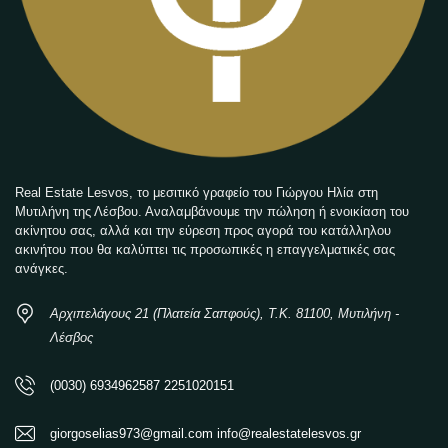
Real Estate Lesvos, το μεσιτικό γραφείο του Γιώργου Ηλία στη
Μυτιλήνη της Λέσβου. Αναλαμβάνουμε την πώληση ή ενοικίαση του
ακίνητου σας, αλλά και την εύρεση προς αγορά του κατάλληλου
ακινήτου που θα καλύπτει τις προσωπικές η επαγγελματικές σας
ανάγκες.
Αρχιπελάγους 21 (Πλατεία Σαπφούς), Τ.Κ. 81100, Μυτιλήνη -
Λέσβος
(0030) 6934962587 2251020151
giorgoselias973@gmail.com info@realestatelesvos.gr