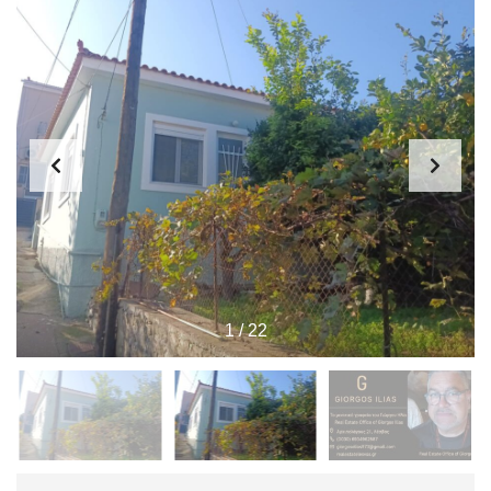
1
/
22