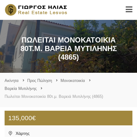
ΠΩΛΕΊΤΑΙ ΜΟΝΟΚΑΤΟΙΚΊΑ
80Τ.Μ. ΒΑΡΕΙΆ ΜΥΤΙΛΉΝΗΣ
(4865)
Ακίνητα
Προς Πώληση
Μονοκατοικία
Βαρεία Μυτιλήνης
Πωλείται Μονοκατοικία 80τ.μ. Βαρειά Μυτιλήνης (4865)
135,000€
Χάρτης