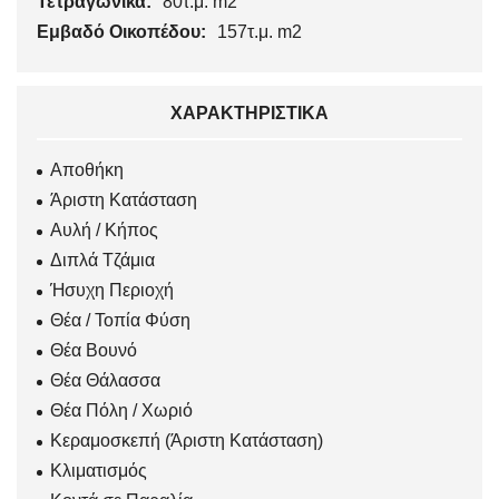
Τετραγωνικά:
80τ.μ. m2
Εμβαδό Οικοπέδου:
157τ.μ. m2
ΧΑΡΑΚΤΗΡΙΣΤΙΚΆ
Αποθήκη
Άριστη Κατάσταση
Αυλή / Κήπος
Διπλά Τζάμια
Ήσυχη Περιοχή
Θέα / Τοπία Φύση
Θέα Βουνό
Θέα Θάλασσα
Θέα Πόλη / Χωριό
Κεραμοσκεπή (Άριστη Κατάσταση)
Κλιματισμός