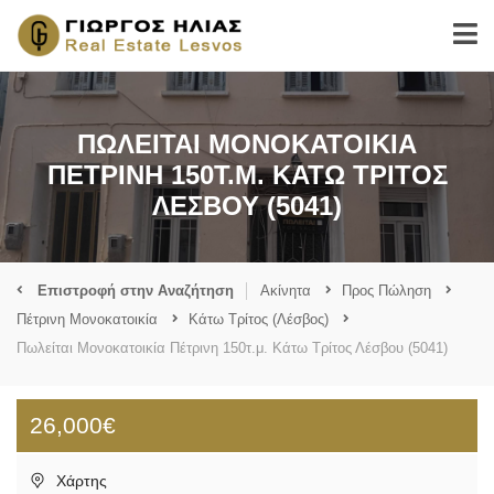
ΠΩΛΕΊΤΑΙ ΜΟΝΟΚΑΤΟΙΚΊΑ
ΠΈΤΡΙΝΗ 150Τ.Μ. ΚΆΤΩ ΤΡΊΤΟΣ
ΛΈΣΒΟΥ (5041)
Επιστροφή στην Αναζήτηση
Ακίνητα
Προς Πώληση
Πέτρινη Μονοκατοικία
Κάτω Τρίτος (Λέσβος)
Πωλείται Μονοκατοικία Πέτρινη 150τ.μ. Κάτω Τρίτος Λέσβου (5041)
26,000€
Χάρτης