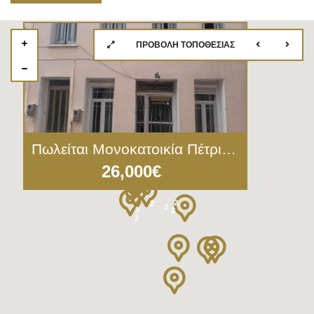
ΠΡΟΒΟΛΉ ΤΟΠΟΘΕΣΊΑΣ
3
Πωλείται Μονοκατοικία Πέτρινη 150τ.μ. Κάτω Τρίτος Λέσβου (5041)
26,000€
2
2
2
9
2
2