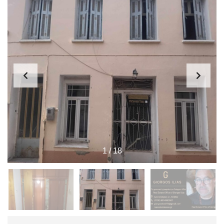
1
/
18