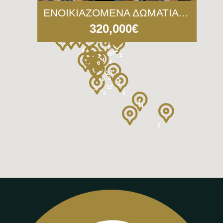
2
ΕΝΟΙΚΙΑΖΟΜΕΝΑ ΔΩΜΑΤΙΑ ΚΕΝΤΡΟ ΜΥΤΙΛΗΝΗΣ ΠΛΗΣΙΟΝ ΑΓΙΟΥ ΘΕΡΑΠΩΝΤΟΣ.
320,000€
2
3
3
3
2
4
2
7
10
2
3
4
3
6
3
2
6
9
3
2
12
3
2
2
3
4
2