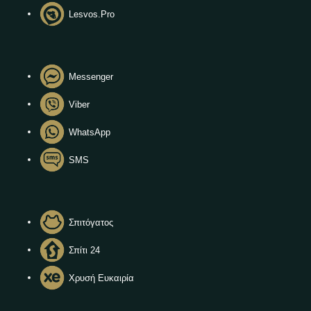
Lesvos.Pro
Messenger
Viber
WhatsApp
SMS
Σπιτόγατος
Σπίτι 24
Χρυσή Ευκαιρία