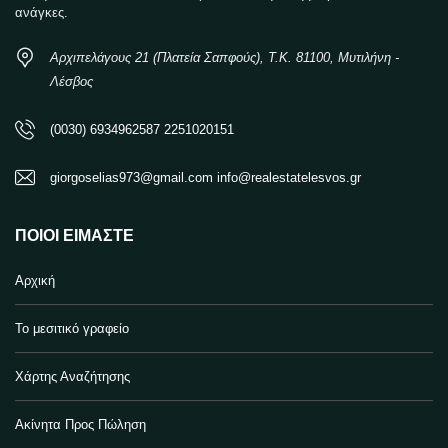
ανάγκες.
Αρχιπελάγους 21 (Πλατεία Σαπφούς), Τ.Κ. 81100, Μυτιλήνη -
Λέσβος
(0030) 6934962587 2251020151
giorgoselias973@gmail.com info@realestatelesvos.gr
ΠΟΙΟΙ ΕΊΜΑΣΤΕ
Αρχική
Το μεσιτικό γραφείο
Χάρτης Αναζήτησης
Ακίνητα Προς Πώληση