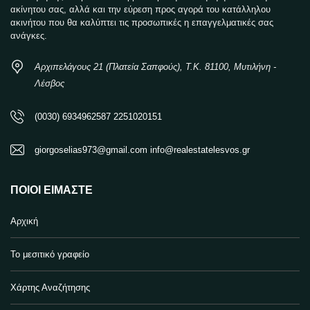
ακίνητου σας, αλλά και την εύρεση προς αγορά του κατάλληλου
ακινήτου που θα καλύπτει τις προσωπικές η επαγγελματικές σας
ανάγκες.
Αρχιπελάγους 21 (Πλατεία Σαπφούς), Τ.Κ. 81100, Μυτιλήνη -
Λέσβος
(0030) 6934962587 2251020151
giorgoselias973@gmail.com info@realestatelesvos.gr
ΠΟΙΟΙ ΕΊΜΑΣΤΕ
Αρχική
Το μεσιτικό γραφείο
Χάρτης Αναζήτησης