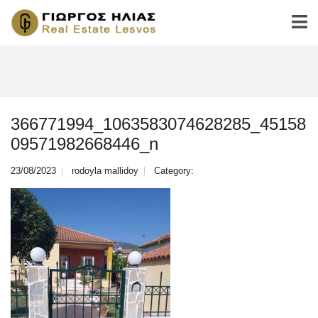
366771994_1063583074628285_45158
09571982668446_n
23/08/2023
rodoyla mallidoy
Category: