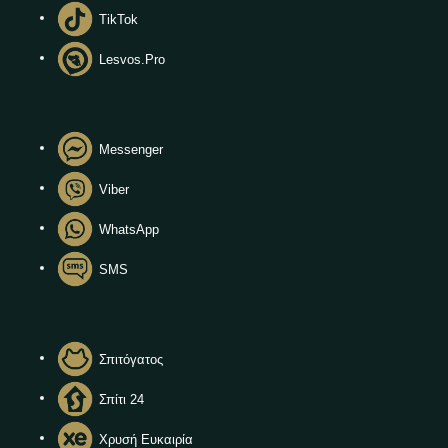
TikTok
Lesvos.Pro
Messenger
Viber
WhatsApp
SMS
Σπιτόγατος
Σπίτι 24
Χρυσή Ευκαιρία