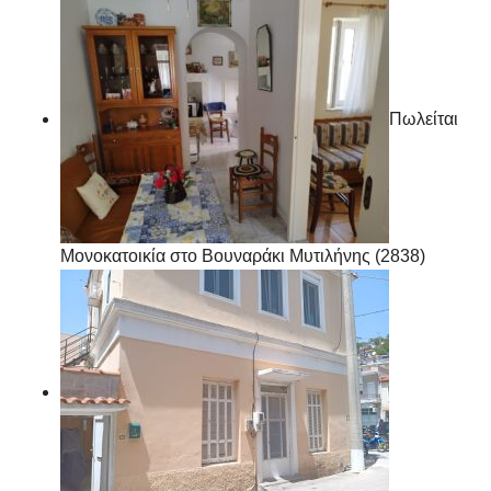
Πωλείται
Μονοκατοικία στο Βουναράκι Μυτιλήνης (2838)