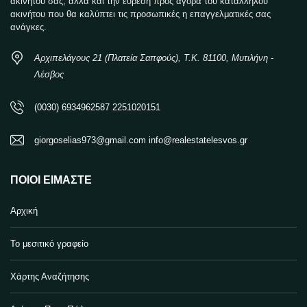
ακίνητου σας, αλλά και την εύρεση προς αγορά του κατάλληλου
ακινήτου που θα καλύπτει τις προσωπικές η επαγγελματικές σας
ανάγκες.
Αρχιπελάγους 21 (Πλατεία Σαπφούς), Τ.Κ. 81100, Μυτιλήνη -
Λέσβος
(0030) 6934962587 2251020151
giorgoselias973@gmail.com info@realestatelesvos.gr
ΠΟΙΟΙ ΕΊΜΑΣΤΕ
Αρχική
Το μεσιτικό γραφείο
Χάρτης Αναζήτησης