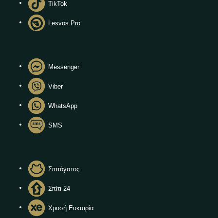
TikTok
Lesvos.Pro
Messenger
Viber
WhatsApp
SMS
Σπιτόγατος
Σπίτι 24
Χρυσή Ευκαιρία