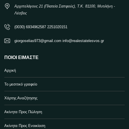
Αρχιπελάγους 21 (Πλατεία Σαπφούς), Τ.Κ. 81100, Μυτιλήνη -
Λέσβος
(0030) 6934962587 2251020151
giorgoselias973@gmail.com info@realestatelesvos.gr
ΠΟΙΟΙ ΕΊΜΑΣΤΕ
Αρχική
Το μεσιτικό γραφείο
Χάρτης Αναζήτησης
Ακίνητα Προς Πώληση
Ακίνητα Προς Ενοικίαση