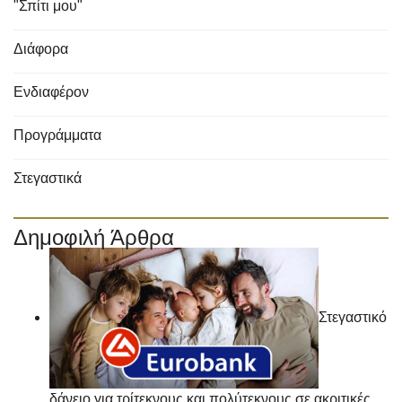
"Σπίτι μου"
Διάφορα
Ενδιαφέρον
Προγράμματα
Στεγαστικά
Δημοφιλή Άρθρα
Στεγαστικό
δάνειο για τρίτεκνους και πολύτεκνους σε ακριτικές