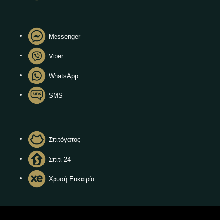
Messenger
Viber
WhatsApp
SMS
Σπιτόγατος
Σπίτι 24
Χρυσή Ευκαιρία