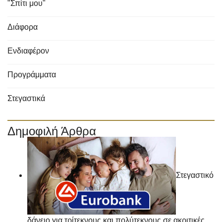
"Σπίτι μου"
Διάφορα
Ενδιαφέρον
Προγράμματα
Στεγαστικά
Δημοφιλή Άρθρα
Στεγαστικό
δάνειο για τρίτεκνους και πολύτεκνους σε ακριτικές