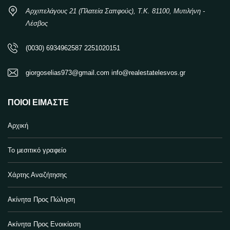
Αρχιπελάγους 21 (Πλατεία Σαπφούς), Τ.Κ. 81100, Μυτιλήνη -
Λέσβος
(0030) 6934962587 2251020151
giorgoselias973@gmail.com info@realestatelesvos.gr
ΠΟΙΟΙ ΕΊΜΑΣΤΕ
Αρχική
Το μεσιτικό γραφείο
Χάρτης Αναζήτησης
Ακίνητα Προς Πώληση
Ακίνητα Προς Ενοικίαση