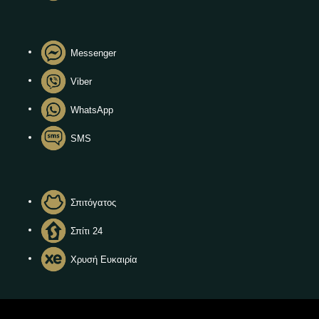
Messenger
Viber
WhatsApp
SMS
Σπιτόγατος
Σπίτι 24
Χρυσή Ευκαιρία