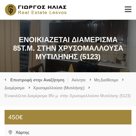
ΕΝΟΙΚΙΆΖΕΤΑΙ ΔΙΑΜΈΡΙΣΜΑ
85Τ.Μ. ΣΤΉΝ ΧΡΥΣΟΜΑΛΛΟΎΣΑ
ΜΥΤΙΛΉΝΗΣ (5123)
Επιστροφή στην Αναζήτηση
Ακίνητα
Μη Διαθέσιμο
Διαμέρισμα
Χρυσομαλλούσα (Μυτιλήνης)
Ενοικιάζεται Διαμέρισμα 85τ.μ. στήν Χρυσομαλλούσα Μυτιλήνης (5123)
450€
Χάρτης