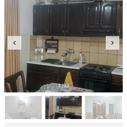
1
/
13