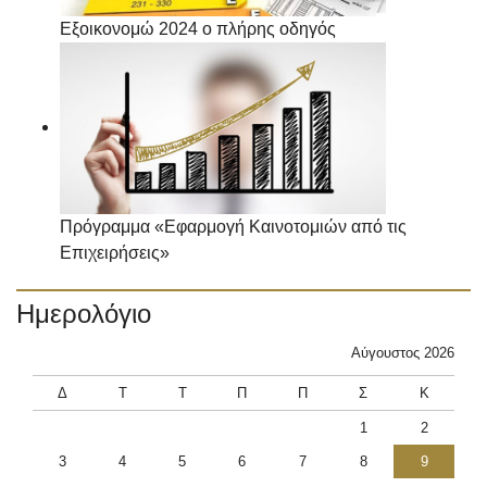
Εξοικονομώ 2024 ο πλήρης οδηγός
Πρόγραμμα «Εφαρμογή Καινοτομιών από τις
Επιχειρήσεις»
Ημερολόγιο
Αύγουστος 2026
Δ
Τ
Τ
Π
Π
Σ
Κ
1
2
3
4
5
6
7
8
9