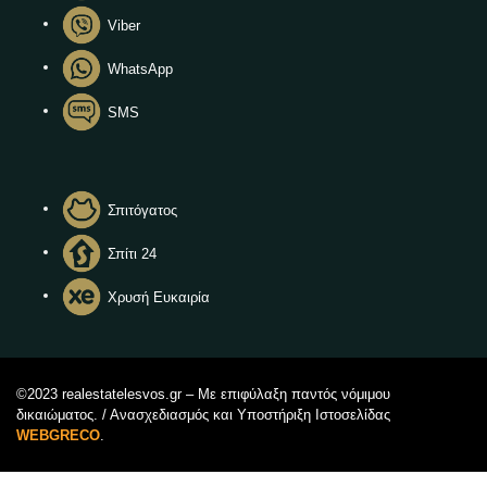
Viber
WhatsApp
SMS
Σπιτόγατος
Σπίτι 24
Χρυσή Ευκαιρία
©2023 realestatelesvos.gr – Με επιφύλαξη παντός νόμιμου
δικαιώματος. / Ανασχεδιασμός και Υποστήριξη Ιστοσελίδας
WEBGRECO
.