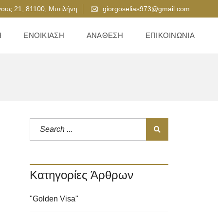
ους 21, 81100, Μυτιλήνη
giorgoselias973@gmail.com
Η
ΕΝΟΙΚΊΑΣΗ
ΑΝΆΘΕΣΗ
ΕΠΙΚΟΙΝΩΝΊΑ
Κατηγορίες Άρθρων
"Golden Visa"