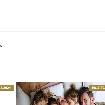
Α
12/2024
16/11/20