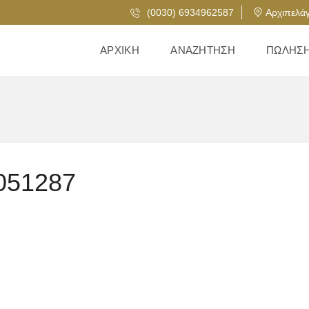
(0030) 6934962587
Αρχιπελάγ
ΑΡΧΙΚΉ
ΑΝΑΖΉΤΗΣΗ
ΠΏΛΗΣ
051287