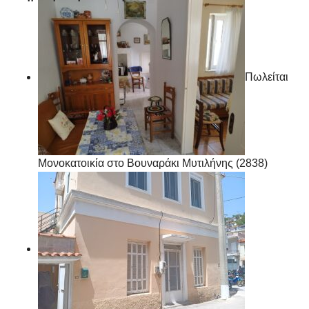
Πωλείται
Μονοκατοικία στο Βουναράκι Μυτιλήνης (2838)