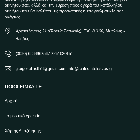
ακίνητου σας, αλλά και την εύρεση προς αγορά του κατάλληλου
ακινήτου που θα καλύπτει τις προσωπικές η επαγγελματικές σας
ανάγκες.
Αρχιπελάγους 21 (Πλατεία Σαπφούς), Τ.Κ. 81100, Μυτιλήνη -
Λέσβος
(0030) 6934962587 2251020151
giorgoselias973@gmail.com info@realestatelesvos.gr
ΠΟΙΟΙ ΕΊΜΑΣΤΕ
Αρχική
Το μεσιτικό γραφείο
Χάρτης Αναζήτησης