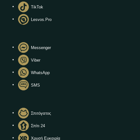
TikTok
Lesvos.Pro
Messenger
Viber
WhatsApp
SMS
Σπιτόγατος
Σπίτι 24
Χρυσή Ευκαιρία