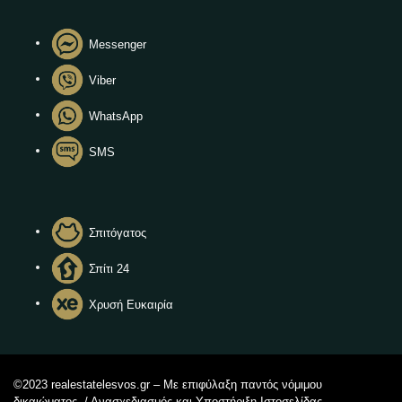
Messenger
Viber
WhatsApp
SMS
Σπιτόγατος
Σπίτι 24
Χρυσή Ευκαιρία
©2023 realestatelesvos.gr – Με επιφύλαξη παντός νόμιμου
δικαιώματος. / Ανασχεδιασμός και Υποστήριξη Ιστοσελίδας