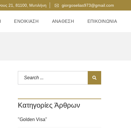
ους 21, 81100, Μυτιλήνη
giorgoselias973@gmail.com
Η
ΕΝΟΙΚΊΑΣΗ
ΑΝΆΘΕΣΗ
ΕΠΙΚΟΙΝΩΝΊΑ
Κατηγορίες Άρθρων
"Golden Visa"