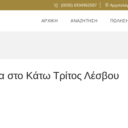
(0030) 6934962587
Αρχιπελάγ
ΑΡΧΙΚΉ
ΑΝΑΖΉΤΗΣΗ
ΠΏΛΗΣ
ία στο Κάτω Τρίτος Λέσβου