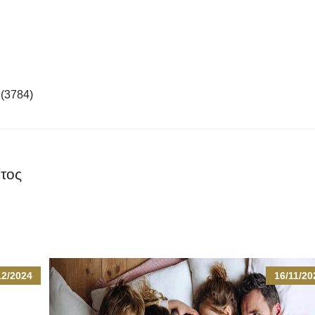
 (3784)
ίτος
12/2024
16/11/20