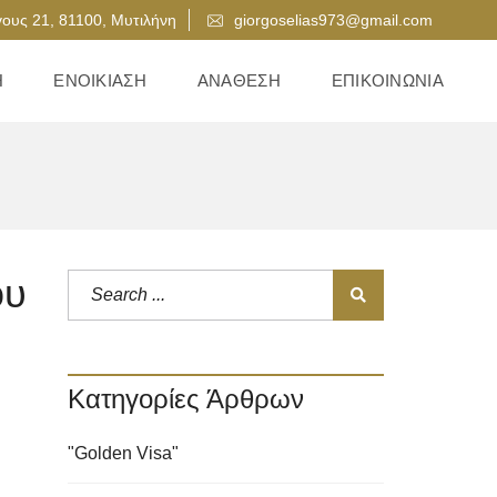
ους 21, 81100, Μυτιλήνη
giorgoselias973@gmail.com
Η
ΕΝΟΙΚΊΑΣΗ
ΑΝΆΘΕΣΗ
ΕΠΙΚΟΙΝΩΝΊΑ
ου
Κατηγορίες Άρθρων
"Golden Visa"