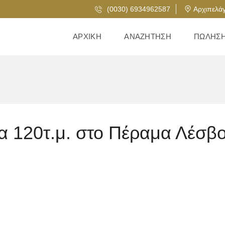
(0030) 6934962587
Αρχιπελάγ
ΑΡΧΙΚΉ
ΑΝΑΖΉΤΗΣΗ
ΠΏΛΗΣ
ία 120τ.μ. στο Πέραμα Λέσβ