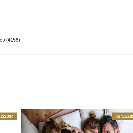
ου (4158)
12/2024
16/11/20