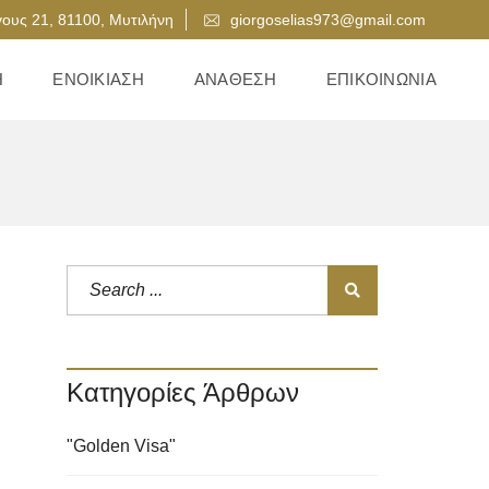
ους 21, 81100, Μυτιλήνη
giorgoselias973@gmail.com
Η
ΕΝΟΙΚΊΑΣΗ
ΑΝΆΘΕΣΗ
ΕΠΙΚΟΙΝΩΝΊΑ
Κατηγορίες Άρθρων
"Golden Visa"