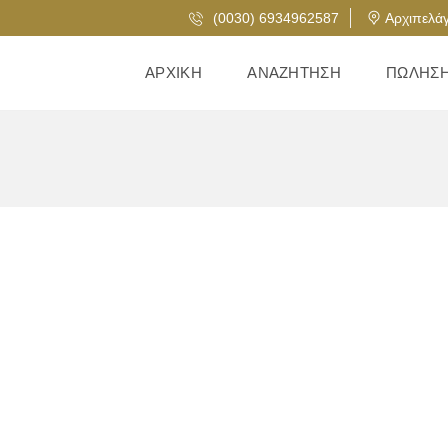
(0030) 6934962587
Αρχιπελάγ
ΑΡΧΙΚΉ
ΑΝΑΖΉΤΗΣΗ
ΠΏΛΗΣ