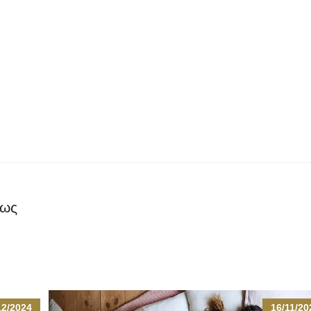
ρως
12/2024
16/11/20