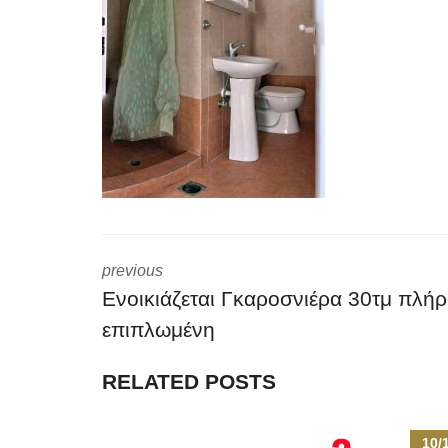
previous
Eνοικιάζεται Γκαροσνιέρα 30τμ πλή
επιπλωμένη
RELATED POSTS
10/