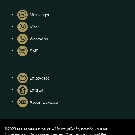
Messenger
Viber
WhatsApp
SMS
Σπιτόγατος
Σπίτι 24
Χρυσή Ευκαιρία
©2023 realestatelesvos.gr – Με επιφύλαξη παντός νόμιμου
δικαιώματος. / Ανασχεδιασμός και Υποστήριξη Ιστοσελίδας