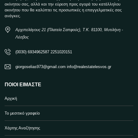
ακίνητου σας, αλλά και την εύρεση προς αγορά του κατάλληλου
ακινήτου που θα καλύπτει τις προσωπικές η επαγγελματικές σας
ανάγκες.
Αρχιπελάγους 21 (Πλατεία Σαπφούς), Τ.Κ. 81100, Μυτιλήνη -
Λέσβος
(0030) 6934962587 2251020151
giorgoselias973@gmail.com info@realestatelesvos.gr
ΠΟΙΟΙ ΕΊΜΑΣΤΕ
Αρχική
Το μεσιτικό γραφείο
Χάρτης Αναζήτησης