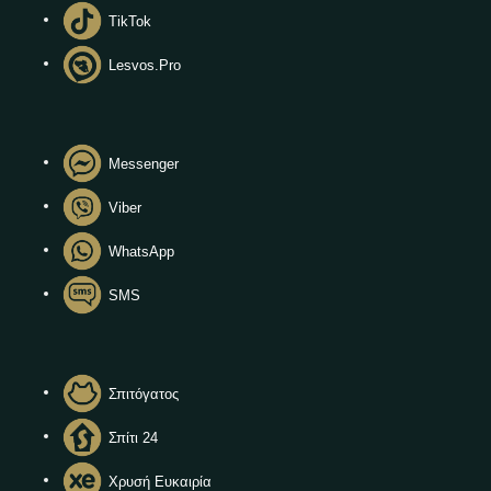
TikTok
Lesvos.Pro
Messenger
Viber
WhatsApp
SMS
Σπιτόγατος
Σπίτι 24
Χρυσή Ευκαιρία