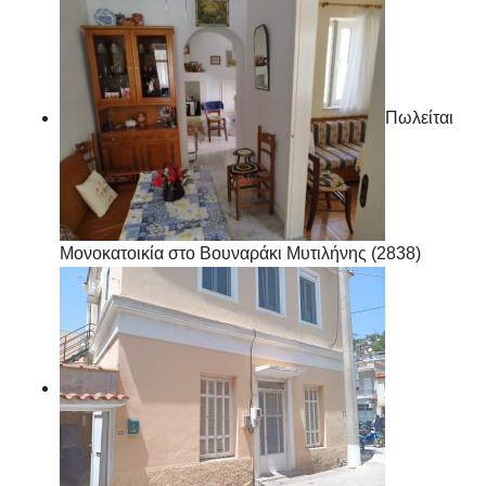
Πωλείται
Μονοκατοικία στο Βουναράκι Μυτιλήνης (2838)