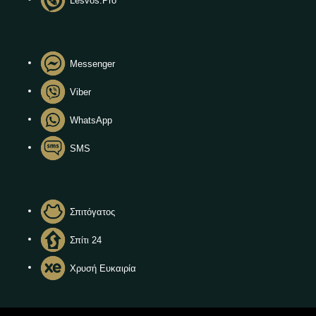
Lesvos.Pro
Messenger
Viber
WhatsApp
SMS
Σπιτόγατος
Σπίτι 24
Χρυσή Ευκαιρία