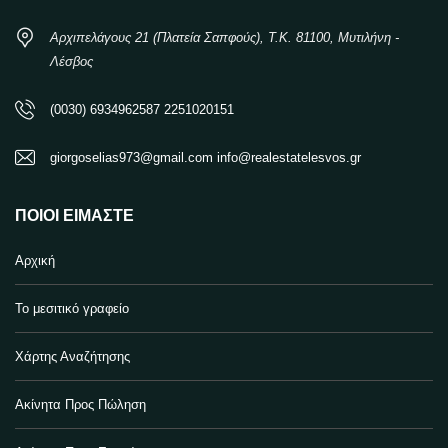
Αρχιπελάγους 21 (Πλατεία Σαπφούς), Τ.Κ. 81100, Μυτιλήνη -
Λέσβος
(0030) 6934962587 2251020151
giorgoselias973@gmail.com info@realestatelesvos.gr
ΠΟΙΟΙ ΕΊΜΑΣΤΕ
Αρχική
Το μεσιτικό γραφείο
Χάρτης Αναζήτησης
Ακίνητα Προς Πώληση