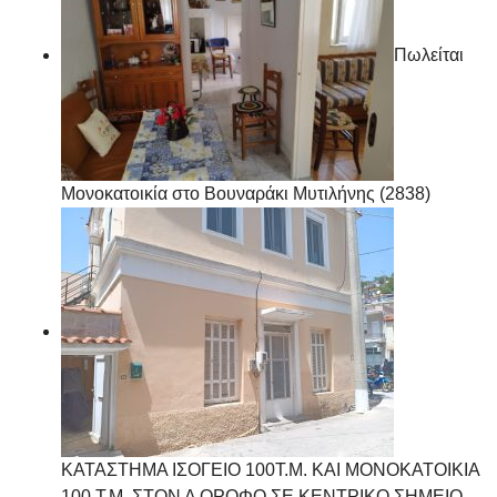
Πωλείται
Μονοκατοικία στο Βουναράκι Μυτιλήνης (2838)
ΚΑΤΑΣΤΗΜΑ ΙΣΟΓΕΙΟ 100Τ.Μ. ΚΑΙ ΜΟΝΟΚΑΤΟΙΚΙΑ
100.Τ.Μ. ΣΤΟΝ Α ΟΡΟΦΟ ΣΕ ΚΕΝΤΡΙΚΟ ΣΗΜΕΙΟ