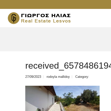
received_657848619
27/09/2023
rodoyla mallidoy
Category: