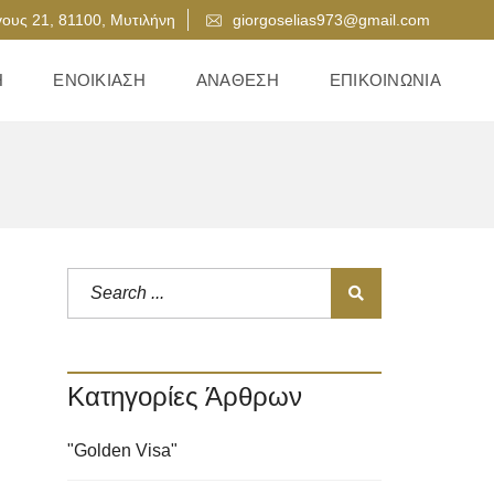
ους 21, 81100, Μυτιλήνη
giorgoselias973@gmail.com
Η
ΕΝΟΙΚΊΑΣΗ
ΑΝΆΘΕΣΗ
ΕΠΙΚΟΙΝΩΝΊΑ
Κατηγορίες Άρθρων
"Golden Visa"