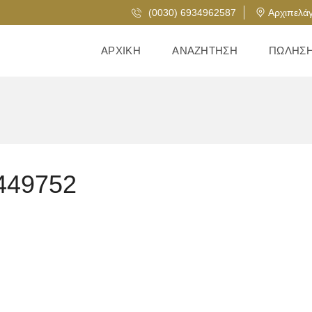
(0030) 6934962587
Αρχιπελάγ
ΑΡΧΙΚΉ
ΑΝΑΖΉΤΗΣΗ
ΠΏΛΗΣ
449752