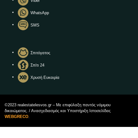
Viber
WhatsApp
SMS
Σπιτόγατος
Σπίτι 24
Χρυσή Ευκαιρία
©2023 realestatelesvos.gr – Με επιφύλαξη παντός νόμιμου
δικαιώματος. / Ανασχεδιασμός και Υποστήριξη Ιστοσελίδας
WEBGRECO
.