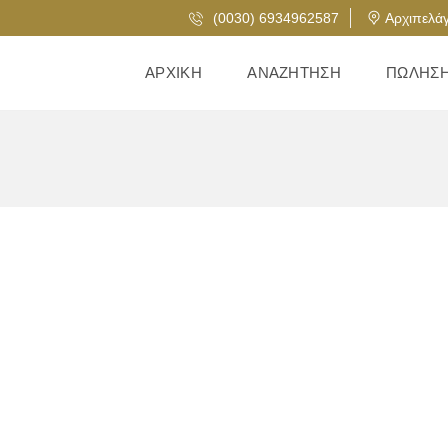
(0030) 6934962587
Αρχιπελάγ
ΑΡΧΙΚΉ
ΑΝΑΖΉΤΗΣΗ
ΠΏΛΗΣ