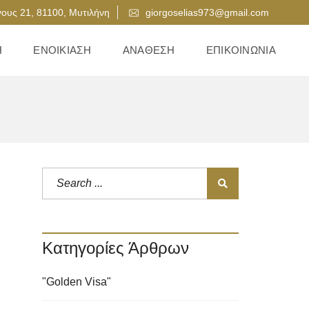
ους 21, 81100, Μυτιλήνη
giorgoselias973@gmail.com
Η
ΕΝΟΙΚΊΑΣΗ
ΑΝΆΘΕΣΗ
ΕΠΙΚΟΙΝΩΝΊΑ
Κατηγορίες Άρθρων
"Golden Visa"