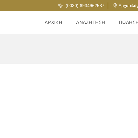
(0030) 6934962587
Αρχιπελάγ
ΑΡΧΙΚΉ
ΑΝΑΖΉΤΗΣΗ
ΠΏΛΗΣ