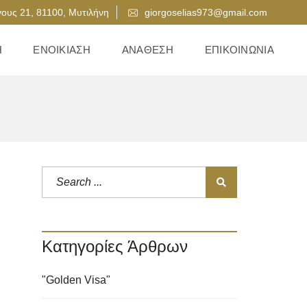
ους 21, 81100, Μυτιλήνη
giorgoselias973@gmail.com
Η
ΕΝΟΙΚΊΑΣΗ
ΑΝΆΘΕΣΗ
ΕΠΙΚΟΙΝΩΝΊΑ
Κατηγορίες Άρθρων
"Golden Visa"