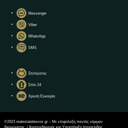
Messenger
Viber
WhatsApp
SMS
Σπιτόγατος
Σπίτι 24
Χρυσή Ευκαιρία
©2023 realestatelesvos.gr – Με επιφύλαξη παντός νόμιμου
δικαιώματος. / Ανασχεδιασμός και Υποστήριξη Ιστοσελίδας