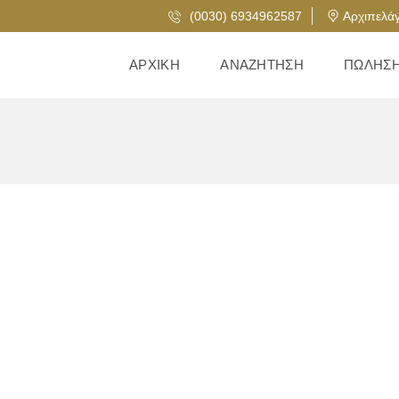
(0030) 6934962587
Αρχιπελάγ
ΑΡΧΙΚΉ
ΑΝΑΖΉΤΗΣΗ
ΠΏΛΗΣ