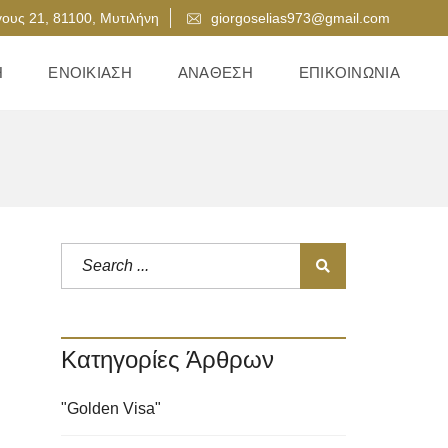
ους 21, 81100, Μυτιλήνη
giorgoselias973@gmail.com
Η
ΕΝΟΙΚΊΑΣΗ
ΑΝΆΘΕΣΗ
ΕΠΙΚΟΙΝΩΝΊΑ
Κατηγορίες Άρθρων
"Golden Visa"