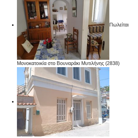
Πωλείται
Μονοκατοικία στο Βουναράκι Μυτιλήνης (2838)