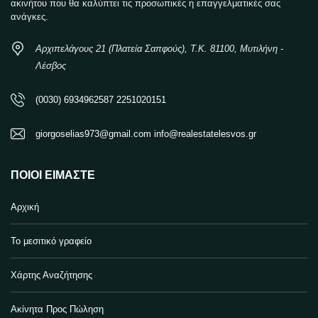
ακινήτου που θα καλύπτει τις προσωπικές η επαγγελματικές σας
ανάγκες.
Αρχιπελάγους 21 (Πλατεία Σαπφούς), Τ.Κ. 81100, Μυτιλήνη -
Λέσβος
(0030) 6934962587 2251020151
giorgoselias973@gmail.com info@realestatelesvos.gr
ΠΟΙΟΙ ΕΊΜΑΣΤΕ
Αρχική
Το μεσιτικό γραφείο
Χάρτης Αναζήτησης
Ακίνητα Προς Πώληση