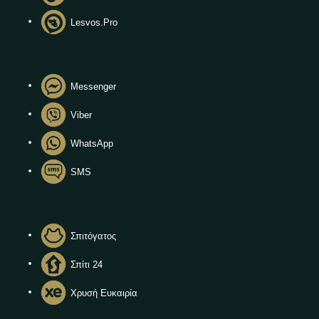
Lesvos.Pro
Messenger
Viber
WhatsApp
SMS
Σπιτόγατος
Σπίτι 24
Χρυσή Ευκαιρία