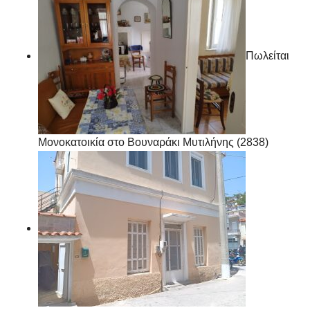
Πωλείται
Μονοκατοικία στο Βουναράκι Μυτιλήνης (2838)