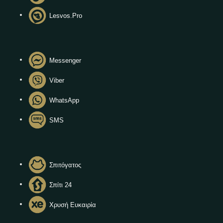
Lesvos.Pro
Messenger
Viber
WhatsApp
SMS
Σπιτόγατος
Σπίτι 24
Χρυσή Ευκαιρία