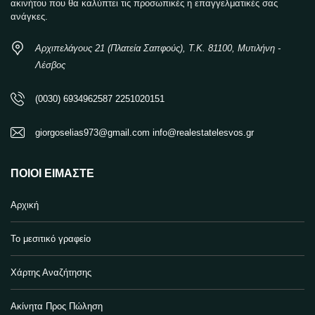
ακινήτου που θα καλύπτει τις προσωπικές η επαγγελματικές σας
ανάγκες.
Αρχιπελάγους 21 (Πλατεία Σαπφούς), Τ.Κ. 81100, Μυτιλήνη -
Λέσβος
(0030) 6934962587 2251020151
giorgoselias973@gmail.com info@realestatelesvos.gr
ΠΟΙΟΙ ΕΊΜΑΣΤΕ
Αρχική
Το μεσιτικό γραφείο
Χάρτης Αναζήτησης
Ακίνητα Προς Πώληση