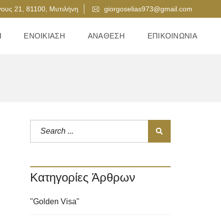
ους 21, 81100, Μυτιλήνη
giorgoselias973@gmail.com
Η
ΕΝΟΙΚΊΑΣΗ
ΑΝΆΘΕΣΗ
ΕΠΙΚΟΙΝΩΝΊΑ
Κατηγορίες Άρθρων
"Golden Visa"