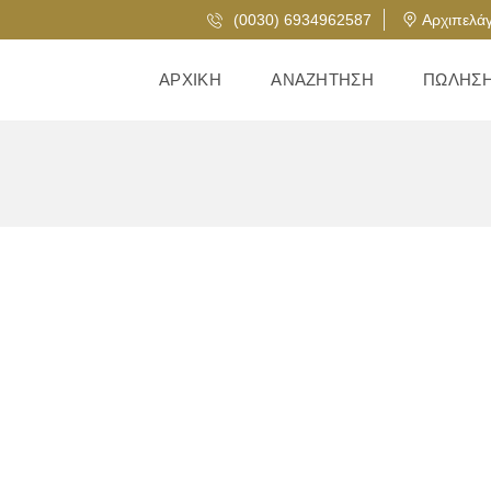
(0030) 6934962587
Αρχιπελάγ
ΑΡΧΙΚΉ
ΑΝΑΖΉΤΗΣΗ
ΠΏΛΗΣ