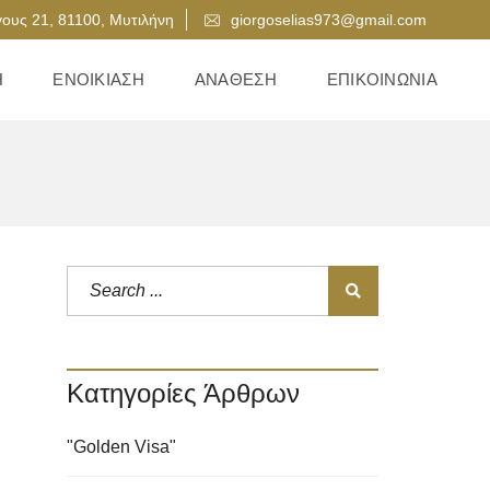
ους 21, 81100, Μυτιλήνη
giorgoselias973@gmail.com
Η
ΕΝΟΙΚΊΑΣΗ
ΑΝΆΘΕΣΗ
ΕΠΙΚΟΙΝΩΝΊΑ
Κατηγορίες Άρθρων
"Golden Visa"