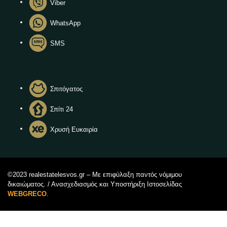
Viber
WhatsApp
SMS
Σπιτόγατος
Σπίτι 24
Χρυσή Ευκαιρία
©2023 realestatelesvos.gr – Με επιφύλαξη παντός νόμιμου
δικαιώματος. / Ανασχεδιασμός και Υποστήριξη Ιστοσελίδας
WEBGRECO
.