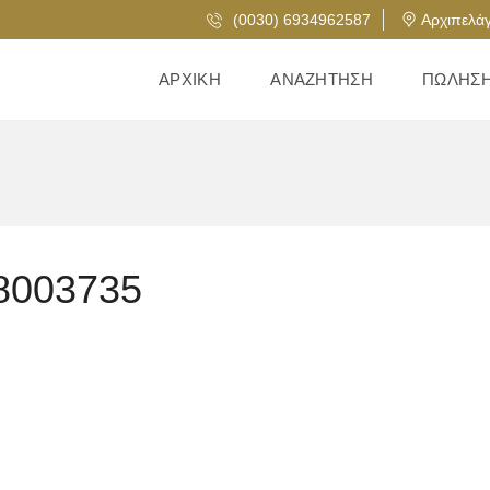
(0030) 6934962587
Αρχιπελάγ
ΑΡΧΙΚΉ
ΑΝΑΖΉΤΗΣΗ
ΠΏΛΗΣ
8003735