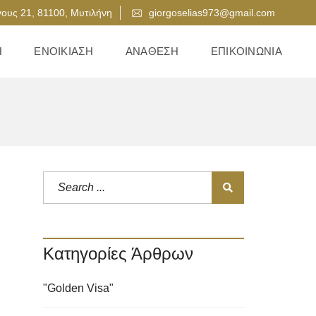
ους 21, 81100, Μυτιλήνη
giorgoselias973@gmail.com
Η
ΕΝΟΙΚΊΑΣΗ
ΑΝΆΘΕΣΗ
ΕΠΙΚΟΙΝΩΝΊΑ
Κατηγορίες Άρθρων
"Golden Visa"