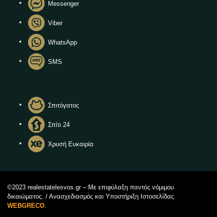
Messenger
Viber
WhatsApp
SMS
Σπιτόγατος
Σπίτι 24
Χρυσή Ευκαιρία
©2023 realestatelesvos.gr – Με επιφύλαξη παντός νόμιμου
δικαιώματος. / Ανασχεδιασμός και Υποστήριξη Ιστοσελίδας
WEBGRECO
.