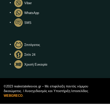
Viber
WhatsApp
SMS
Σπιτόγατος
Σπίτι 24
Χρυσή Ευκαιρία
©2023 realestatelesvos.gr – Με επιφύλαξη παντός νόμιμου
δικαιώματος. / Ανασχεδιασμός και Υποστήριξη Ιστοσελίδας
WEBGRECO
.