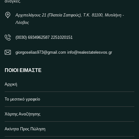
ανάγκες.
Αρχιπελάγους 21 (Πλατεία Σαπφούς), Τ.Κ. 81100, Μυτιλήνη -
Λέσβος
(0030) 6934962587 2251020151
giorgoselias973@gmail.com info@realestatelesvos.gr
ΠΟΙΟΙ ΕΊΜΑΣΤΕ
Αρχική
Το μεσιτικό γραφείο
Χάρτης Αναζήτησης
Ακίνητα Προς Πώληση