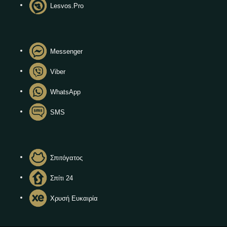
Lesvos.Pro
Messenger
Viber
WhatsApp
SMS
Σπιτόγατος
Σπίτι 24
Χρυσή Ευκαιρία