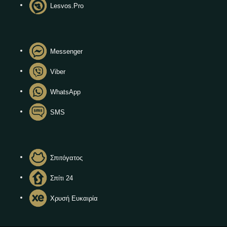
Lesvos.Pro
Messenger
Viber
WhatsApp
SMS
Σπιτόγατος
Σπίτι 24
Χρυσή Ευκαιρία