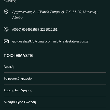
ανάγκες.
Αρχιπελάγους 21 (Πλατεία Σαπφούς), Τ.Κ. 81100, Μυτιλήνη -
Λέσβος
(0030) 6934962587 2251020151
giorgoselias973@gmail.com info@realestatelesvos.gr
ΠΟΙΟΙ ΕΊΜΑΣΤΕ
Αρχική
Το μεσιτικό γραφείο
Χάρτης Αναζήτησης
Ακίνητα Προς Πώληση