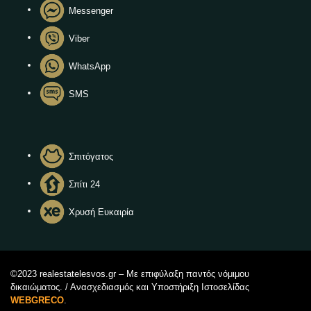
Messenger
Viber
WhatsApp
SMS
Σπιτόγατος
Σπίτι 24
Χρυσή Ευκαιρία
©2023 realestatelesvos.gr – Με επιφύλαξη παντός νόμιμου
δικαιώματος. / Ανασχεδιασμός και Υποστήριξη Ιστοσελίδας
WEBGRECO
.