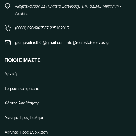
Αρχιπελάγους 21 (Πλατεία Σαπφούς), Τ.Κ. 81100, Μυτιλήνη -
Λέσβος
(0030) 6934962587 2251020151
giorgoselias973@gmail.com info@realestatelesvos.gr
ΠΟΙΟΙ ΕΊΜΑΣΤΕ
Αρχική
Το μεσιτικό γραφείο
Χάρτης Αναζήτησης
Ακίνητα Προς Πώληση
Ακίνητα Προς Ενοικίαση