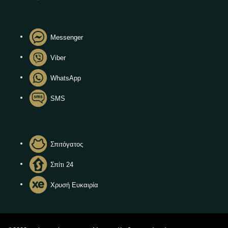
Messenger
Viber
WhatsApp
SMS
Σπιτόγατος
Σπίτι 24
Χρυσή Ευκαιρία