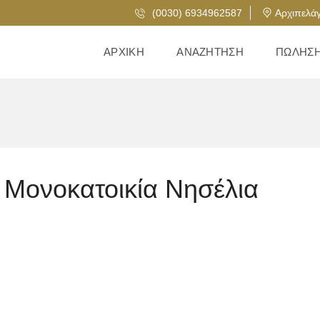
(0030) 6934962587
Αρχιπελάγ
ΑΡΧΙΚΉ
ΑΝΑΖΉΤΗΣΗ
ΠΏΛΗΣ
 Μονοκατοικία Νησέλια