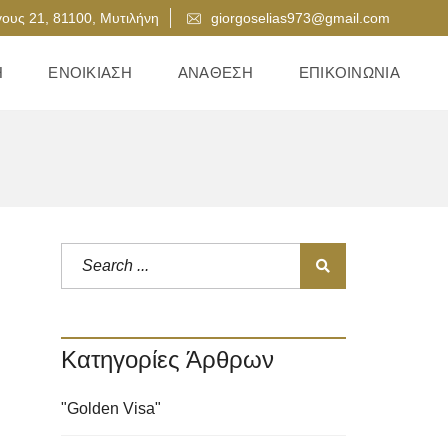
ους 21, 81100, Μυτιλήνη
giorgoselias973@gmail.com
Η
ΕΝΟΙΚΊΑΣΗ
ΑΝΆΘΕΣΗ
ΕΠΙΚΟΙΝΩΝΊΑ
Κατηγορίες Άρθρων
"Golden Visa"