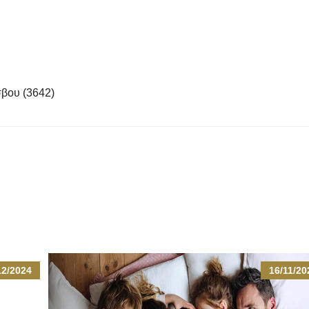
σβου (3642)
12/2024
16/11/20